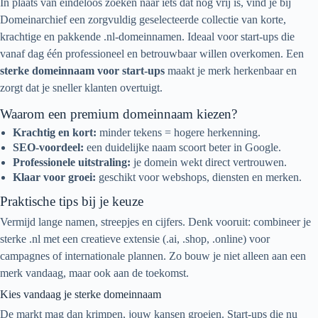
In plaats van eindeloos zoeken naar iets dat nog vrij is, vind je bij
Domeinarchief een zorgvuldig geselecteerde collectie van korte,
krachtige en pakkende .nl-domeinnamen. Ideaal voor start-ups die
vanaf dag één professioneel en betrouwbaar willen overkomen. Een
sterke domeinnaam voor start-ups
maakt je merk herkenbaar en
zorgt dat je sneller klanten overtuigt.
Waarom een premium domeinnaam kiezen?
Krachtig en kort:
minder tekens = hogere herkenning.
SEO-voordeel:
een duidelijke naam scoort beter in Google.
Professionele uitstraling:
je domein wekt direct vertrouwen.
Klaar voor groei:
geschikt voor webshops, diensten en merken.
Praktische tips bij je keuze
Vermijd lange namen, streepjes en cijfers. Denk vooruit: combineer je
sterke .nl met een creatieve extensie (.ai, .shop, .online) voor
campagnes of internationale plannen. Zo bouw je niet alleen aan een
merk vandaag, maar ook aan de toekomst.
Kies vandaag je sterke domeinnaam
De markt mag dan krimpen, jouw kansen groeien. Start-ups die nu