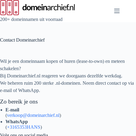
Ga
naar
de
inhoud
200+ domeinnamen uit voorraad
Contact Domeinarchief
Wil je een domeinnaam kopen of huren (lease‑to‑own) en meteen
schakelen?
Bij Domeinarchief.nl reageren we doorgaans dezelfde werkdag.
We beheren ruim 200 sterke .nl‑domeinen. Neem direct contact op via
e‑mail of WhatsApp.
Zo bereik je ons
E‑mail
(
verkoop@domeinarchief.nl
)
WhatsApp
(
+3165353HANS
)
Volg ons op social media