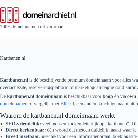
Ga
naar
de
inhoud
200+ domeinnamen uit voorraad
Kartbanen.nl
Kartbanen.nl
is dé beschrijvende premium domeinnaam voor alles w
overzichtssite, reserveringsplatform of marketingcampagne rond kartin
De
kartbanen.nl domeinnaam
is beschikbaar voor
koop
én via
own-
domeinnamen
of vergelijk met
Blijf.nl
, een andere krachtige naam uit o
Waarom de kartbanen.nl domeinnaam werkt
SEO-vriendelijk:
veel mensen zoeken letterlijk op “kartbanen”. Dit 
Direct herkenbaar:
één woord dat meteen duidelijk maakt waar je 
Breed inzetbaar:
geschikt voor een informatieportaal, boekingssite