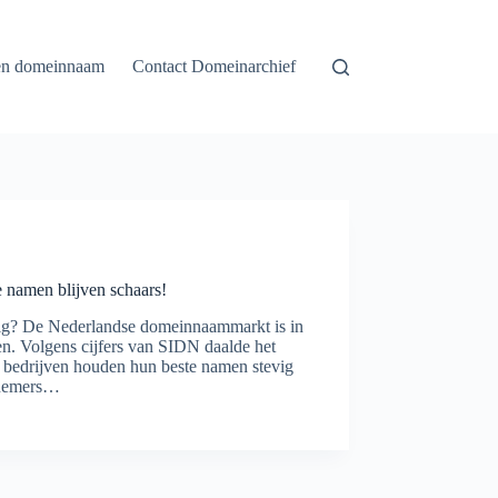
en domeinnaam
Contact Domeinarchief
namen blijven schaars!
ig? De Nederlandse domeinnaammarkt is in
en. Volgens cijfers van SIDN daalde het
te bedrijven houden hun beste namen stevig
rnemers…