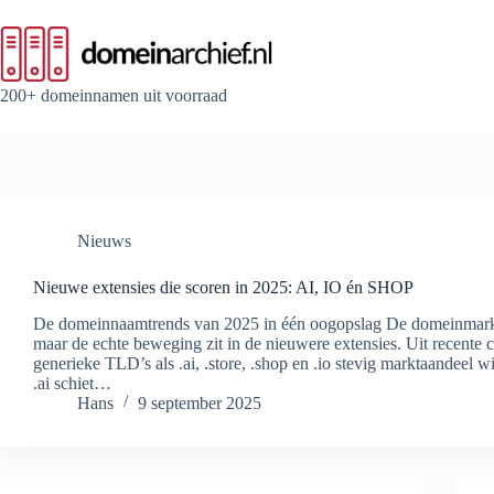
Ga
naar
de
inhoud
200+ domeinnamen uit voorraad
Nieuws
Nieuwe extensies die scoren in 2025: AI, IO én SHOP
De domeinnaamtrends van 2025 in één oogopslag De domeinmarkt
maar de echte beweging zit in de nieuwere extensies. Uit recente cij
generieke TLD’s als .ai, .store, .shop en .io stevig marktaandeel
.ai schiet…
Hans
9 september 2025